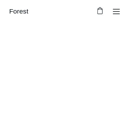
Forest
مرحباً بكم في 
منتجع Forest
ابق، العب، واسترخ في المنتجع الغابة الوحيد في 
مصر